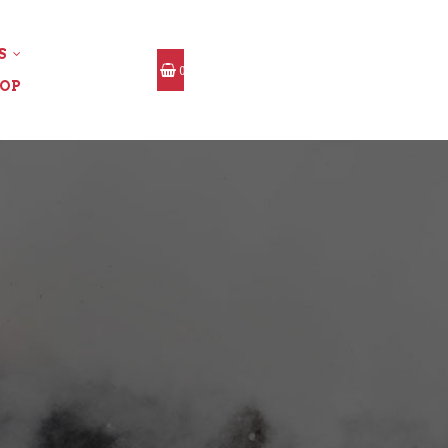
S
0
OP