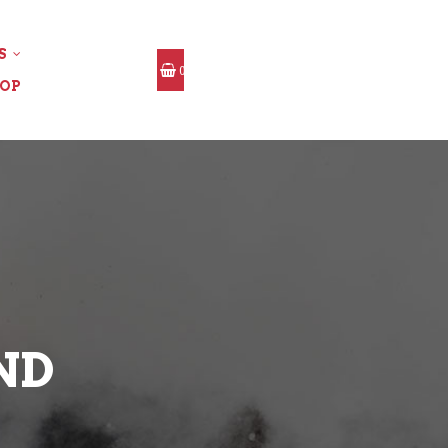
S
0
OP
ND