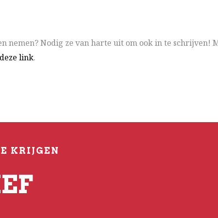
en nemen? Nodig ze van harte uit om ook in te schrijven! 
deze link
.
TE KRIJGEN
EF