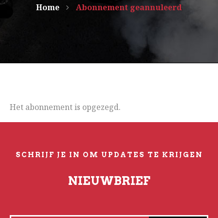
Home
Abonnement geannuleerd
Het abonnement is opgezegd.
SCHRIJF JE IN OM UPDATES TE KRIJGEN
NIEUWBRIEF